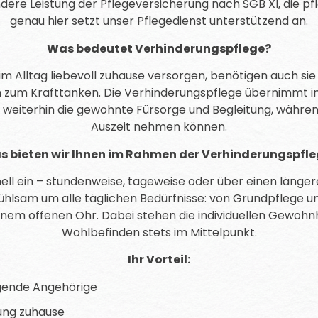
dere Leistung der Pflegeversicherung nach SGB XI, die p
genau hier setzt unser Pflegedienst unterstützend an.
Was bedeutet Verhinderungspflege?
lltag liebevoll zuhause versorgen, benötigen auch sie gel
h zum Krafttanken. Die Verhinderungspflege übernimmt in d
weiterhin die gewohnte Fürsorge und Begleitung, währe
Auszeit nehmen können.
 bieten wir Ihnen im Rahmen der Verhinderungspfl
onell ein – stundenweise, tageweise oder über einen länge
ühlsam um alle täglichen Bedürfnisse: von Grundpflege 
inem offenen Ohr. Dabei stehen die individuellen Gewohn
Wohlbefinden stets im Mittelpunkt.
Ihr Vorteil:
egende Angehörige
ung zuhause