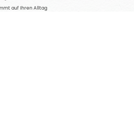
immt auf Ihren Alltag
ekasse im Kalenderjahr bis zu einem Betrag von maximal
Damit Pflege nicht zur Belastung wird.
ine gesetzliche Leistung – sie ist ein Stück Lebensqualitä
it Sie sich darauf verlassen können: Ihr Lieblingsmensch i