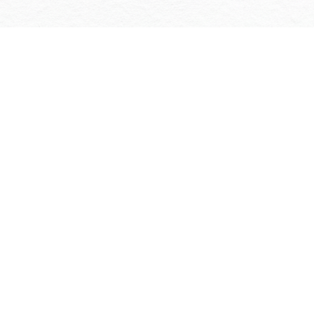
 1.685,-€
t. Wir unterstützen Sie herzlich und
st in guten Händen.